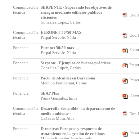
Comunicación
SERPENTE - Superando los objetivos de
técnica
energía mediante edificios públicos
Doc. 
eficientes
González López, Carlos
Comunicación
EURONET 50/50 MAX
Doc. 
técnica
Parpal Servole, Núria
Ponencia
Euronet 50/50 max
Prese
Parpal Servole, Núria
Ponencia
Serpente - Ejemplos de buenas prácticas
Prese
González López, Carlos
Ponencia
Pacto de Alcaldes en Barcelona
Prese
Melcion Fontbernat, Carme
Ponencia
SEAP Plus
Prese
Pruna González, Inma
Comunicación
Desarrolla Sostenible - tu departamento de
técnica
medio ambiente -
Doc. 
Cañadas Mora, Alba
Ponencia
Directivas Europeas y respuesta de
Prese
tratamiento en la gestión de residuos
Moreno Bernabé, Jose Antonio