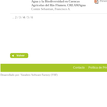
Prese
Agua y la Biodiversidad en Cuencas
Agrícolas del Río Flumen. CREAMAgua
Comin Sebastian, Francisco A.
...
2
/
3
/
4
/
5
/
6
Contacto
Política de Pr
Desarrollado por:
Varadero Software Factory (VSF)