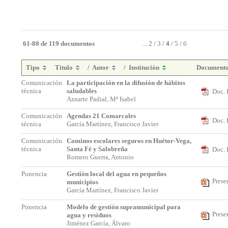
61-80 de 119 documentos
...
2
/
3
/
4
/
5
/
6
Tipo
Título
/
Autor
/
Institución
Document
Comunicación
La participación en la difusión de hábitos
técnica
saludables
Doc. 
Aznarte Padial, Mª Isabel
Comunicación
Agendas 21 Comarcales
Doc. 
técnica
García Martínez, Francisco Javier
Comunicación
Caminos escolares seguros en Huétor-Vega,
técnica
Santa Fé y Salobreña
Doc. 
Romero Guerra, Antonio
Ponencia
Gestión local del agua en pequeños
Prese
municipios
García Martínez, Francisco Javier
Ponencia
Modelo de gestión supramunicipal para
Prese
agua y residuos
Jiménez García, Álvaro