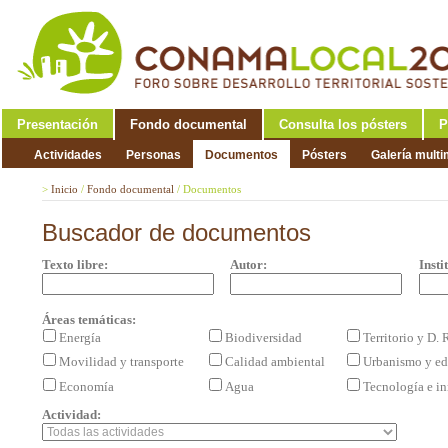
Presentación
Fondo documental
Consulta los pósters
P
Actividades
Personas
Documentos
Pósters
Galería mult
>
Inicio
/
Fondo documental
/
Documentos
Buscador de documentos
Texto libre:
Autor:
Insti
Áreas temáticas:
Energía
Biodiversidad
Territorio y D.
Movilidad y transporte
Calidad ambiental
Urbanismo y ed
Economía
Agua
Tecnología e i
Actividad: