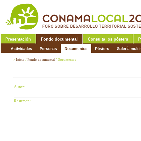
Presentación
Fondo documental
Consulta los pósters
P
Actividades
Personas
Documentos
Pósters
Galería mult
>
Inicio
/
Fondo documental
/
Documentos
Autor:
Resumen: